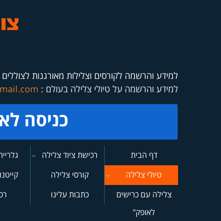
למידע והרשמה לקורסים וצלילות מאורגנות לצוללים 
למידע והרשמה על טיולי צלילה בעולם :
mail.com
כ
ניסה לא
דף הבית
רכישת ציוד צלילה
גלריית
RED MED
מקו
טיולי צלילה
קורסי צלילה
קייטנו
בעולם-"מעבר
צלילה עם כרישים
כתבות עלינו
רכ
לאופק"