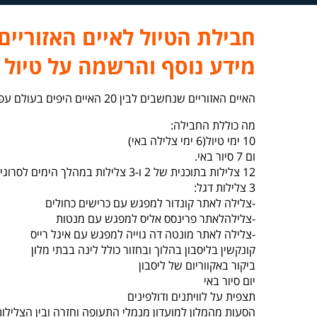
חבילת הטיול לאיים האזוריים
מידע נוסף והרשמה על טיול ל
האיים האזוריים שנחשבים לבין 20 האיים היפים בעולם עפ נשיונל גאוגרפיק מציעים חופשה מיוחדת בשילוב של צלילות באוקיאנוס האטלנטי ונוף כפרי מדהים על אחד האיים היפים בעולם
מה כוללת החבילה:
10 ימי טיול(6 ימי צלילה באי)
ום 7 סיור באי.
12 צלילות בתוכנית של 2 ו-3 צלילות במהלך הימים לסרוגין-יום של 3 צלילות ויום של 2 צלילות.
3 צלילות דגל:
-צלילה לאתר קונדור למפגש עם כרישים כחולים
-צלילהלאתר פרינסס אליס למפגש עם מנטות
-צלילה לאתר מונטה דה גוייה למפגש עם איגל רייס
קונקשין בליסבון בהלוך ובחזור כולל לינה בבתי מלון
ביקור באקווריום של ליסבון
יום סיור באי
תצפית על לוויתנים ודולפינים
הסעות מהמלון למועדון מנמלי התעופה וחזרה ובין הצלילות 