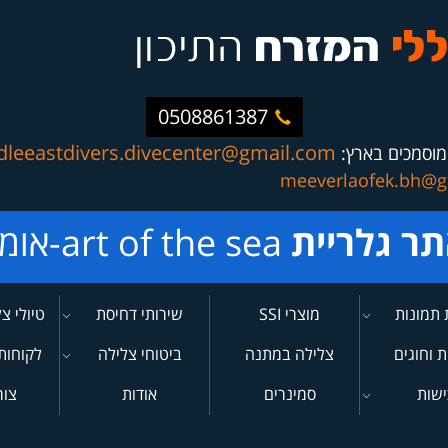
0508861387
dleeastdivers.divecenter@gmail.com
מוסמכים בארץ:
meeverlaofek.bh@g
תר גלריית
art of the sea-אומנות הים
 תמונות
מוצרי SSI
שירותי דחיסת
טיולי צ
רסים
מיכלים
ת וחוגים
צלילה במתנה
ביטוחי צלילה
לקוחות
ישות
סמינרים
אודות
צור