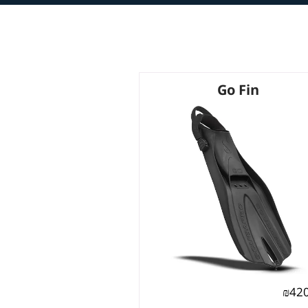
Go Fin
₪
42