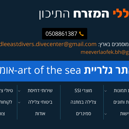
0508861387
dleeastdivers.divecenter@gmail.com
מוסמכים בארץ:
meeverlaofek.bh@g
תר גלריית
art of the sea-אומנות הים
 תמונות
מוצרי SSI
שירותי דחיסת
טיולי צ
רסים
מיכלים
ת וחוגים
צלילה במתנה
ביטוחי צלילה
לקוחות
ישות
סמינרים
אודות
צור